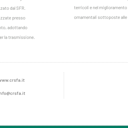
terricoli e nel miglioramento
zato dal SFR.
ornamentali sottoposte alle 
lizzate presso
ento, adottando
er la trasmissione.
www.crsfa.it
info@crsfa.it