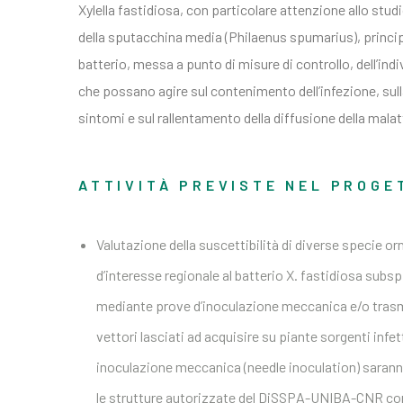
Xylella fastidiosa, con particolare attenzione allo studi
della sputacchina media (Philaenus spumarius), princip
batterio, messa a punto di misure di controllo, dell’ind
che possano agire sul contenimento dell’infezione, sul
sintomi e sul rallentamento della diffusione della malat
ATTIVITÀ PREVISTE NEL PROGE
Valutazione della suscettibilità di diverse specie o
d’interesse regionale al batterio X. fastidiosa subs
mediante prove d’inoculazione meccanica e/o tra
vettori lasciati ad acquisire su piante sorgenti infett
inoculazione meccanica (needle inoculation) sarann
le strutture autorizzate del DiSSPA-UNIBA-CNR con