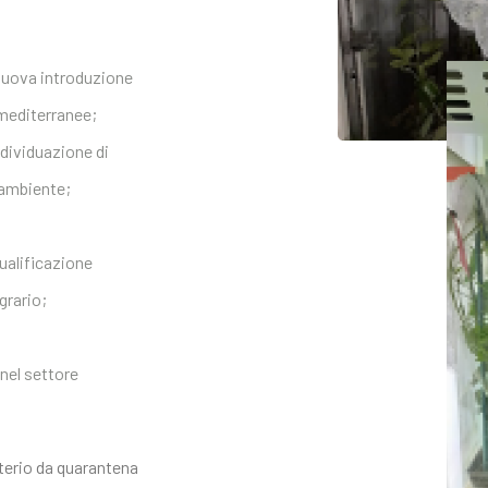
i nuova introduzione
e mediterranee;
ndividuazione di
’ambiente;
ualificazione
grario;
nel settore
terio da quarantena