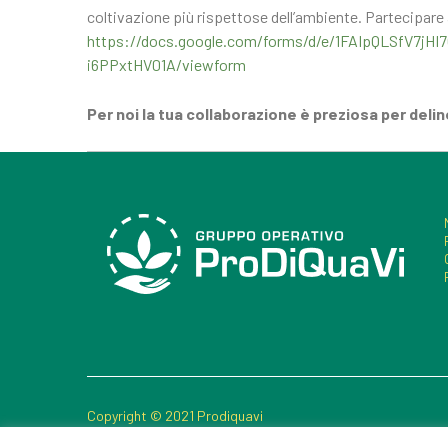
coltivazione più rispettose dell’ambiente. Partecipare a
https://docs.google.com/forms/d/e/1FAIpQLSfV7
i6PPxtHV01A/viewform
Per noi la tua collaborazione è preziosa per del
Copyright © 2021 Prodiquavi