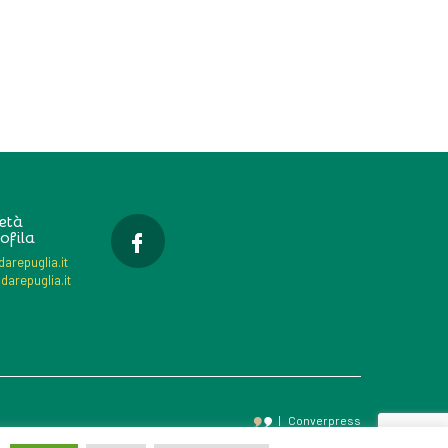
età
ofila
arepuglia.it
darepuglia.it
|
Converpress