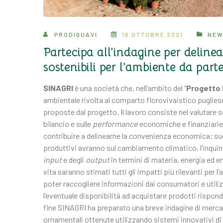
PRODIQUAVI
16 OTTOBRE 2021
NE
Partecipa all’indagine per deline
sostenibili per l’ambiente da parte
SINAGRI
è una società che, nell’ambito del “
Progetto 
ambientale rivolta al comparto florovivaistico pugliese,
proposte dal progetto. Il lavoro consiste nel valutare
bilancio e sulle
performance
economiche e finanziarie 
contribuire a delinearne la convenienza economica; suc
produttivi avranno sul cambiamento climatico, l’inquina
input
e degli
output
in termini di materia, energia ed em
vita saranno stimati tutti gli impatti più rilevanti per 
poter raccogliere informazioni dai consumatori e utilizza
l’eventuale disponibilità ad acquistare prodotti rispond
fine SINAGRI ha preparato una breve indagine di mercat
ornamentali ottenute utilizzando sistemi innovativi di 