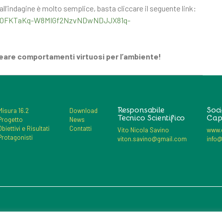
ll’indagine è molto semplice, basta cliccare il seguente link:
jHI7OFKTaKq-W8MIGf2NzvNDwNDJJX81q-
ineare comportamenti virtuosi per l’ambiente!
Responsabile
Soci
Misura 16.2
Download
Tecnico Scientifico
Cap
Progetto
News
Obiettivi e Risultati
Contatti
Vito Nicola Savino
www.d
Protagonisti
viton.savino@gmail.com
info@